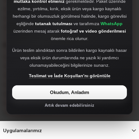
mutlaka kontrol etmeniz
gerekmektedir. Paket üzerinde
Hakkımızda
ezilme, yırtılma, kırık, eksik ürün veya kargo kaynaklı
herhangi bir olumsuzluk görülmesi halinde, kargo görevlisi
WhatsApp'tan Hızlı Destek Al
eşliğinde
tutanak tutulması
ve tarafımıza
WhatsApp
905527980412
üzerinden mesaj atarak
fotoğraf ve video gönderilmesi
önemle rica olunur.
Popüler Kategoriler
Ürün teslim alındıktan sonra bildirilen kargo kaynaklı hasar
Far, Stop ve Sisler
veya eksik ürün durumlarında ne yazık ki yardımcı
olunamayabileceğini bilgilerinize sunarız.
Tampon ve Tampon Setleri
Tampon Ekleri ve Difizörler
Teslimat ve İade Koşulları’nı görüntüle
Facelift Dönüşüm Setleri
Okudum, Anladım
Hayalet Ekran
İç Aksesuar
Artık devam edebilirsiniz
Spoiler, Marşpiyel, Panjur
Uygulamalarımız