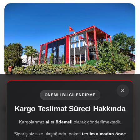
×
ÖNEMLİ BİLGİLENDİRME
Kargo Teslimat Süreci Hakkında
Kurumsal
Çırak Dizayn; oto aksesuar, body kit, far setleri, hayalet ekran, PPF,
Kargolarımız
alıcı ödemeli
olarak gönderilmektedir.
Antalya merkezli özel otomotiv markasıdır.
Siparişiniz size ulaştığında, paketi
teslim almadan önce
crakdizayn@gmail.com