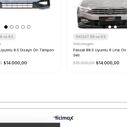
8 ve 8.5
PASSAT B8 ve 8.5
n
Volkswagen
 Uyumlu 8.5 Dizayn Ön Tampon
Passat B8.5 Uyumlu R Line Ö
Seti
00
₺14.000,00
₺16.000,00
₺14.000,00