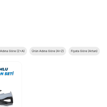
 Adına Göre (Z<A)
Ürün Adına Göre (A>Z)
Fiyata Göre (Artan)