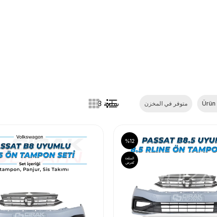
3 سلعة
Ürün
متوفر في المخزن
%12
السلعة
كعرض