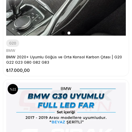
G20
BMW
BMW 2020+ Uyumlu Göğüs ve Orta Konsol Karbon Çıtası | G20
G22 G23 G80 G82 G83
₺17.000,00
%22