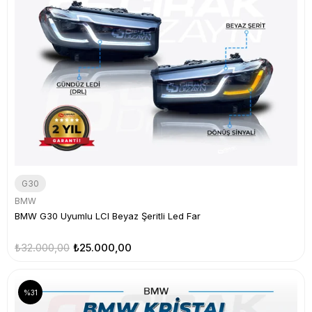
G30
BMW
BMW G30 Uyumlu LCI Beyaz Şeritli Led Far
₺32.000,00
₺25.000,00
%31