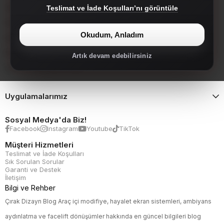
Tampon Ekleri ve Difizörler
Teslimat ve İade Koşulları’nı görüntüle
Facelift Dönüşüm Setleri
Okudum, Anladım
Hayalet Ekran
İç Aksesuar
Artık devam edebilirsiniz
Spoiler, Marşpiyel, Panjur
Uygulamalarımız
Sosyal Medya'da Biz!
Facebook
Instagram
Youtube
TikTok
Müşteri Hizmetleri
Teslimat ve İade Koşulları
Sık Sorulan Sorular
Garanti ve Destek
İletişim
Bilgi ve Rehber
Çırak Dizayn Blog Araç içi modifiye, hayalet ekran sistemleri, ambiyans
aydınlatma ve facelift dönüşümler hakkında en güncel bilgileri blog