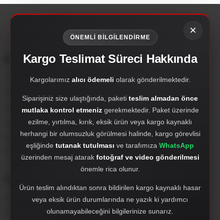
×
ÖNEMLİ BİLGİLENDİRME
Kargo Teslimat Süreci Hakkında
Kurumsal
Çırak Dizayn; oto aksesuar, body kit, far setleri, hayalet ekran, PPF,
Kargolarımız
alıcı ödemeli
olarak gönderilmektedir.
Antalya merkezli özel otomotiv markasıdır.
Siparişiniz size ulaştığında, paketi
teslim almadan önce
crakdizayn@gmail.com
mutlaka kontrol etmeniz
gerekmektedir. Paket üzerinde
Hakkımızda
ezilme, yırtılma, kırık, eksik ürün veya kargo kaynaklı
herhangi bir olumsuzluk görülmesi halinde, kargo görevlisi
WhatsApp'tan Hızlı Destek Al
eşliğinde
tutanak tutulması
ve tarafımıza
WhatsApp
905527980412
üzerinden mesaj atarak
fotoğraf ve video gönderilmesi
önemle rica olunur.
Popüler Kategoriler
Ürün teslim alındıktan sonra bildirilen kargo kaynaklı hasar
Far, Stop ve Sisler
veya eksik ürün durumlarında ne yazık ki yardımcı
olunamayabileceğini bilgilerinize sunarız.
Tampon ve Tampon Setleri