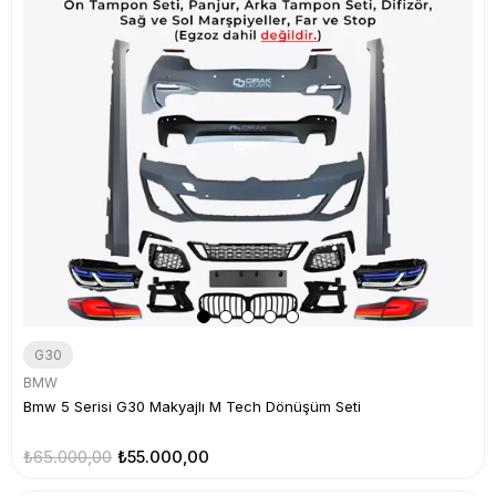
G30
BMW
Bmw 5 Serisi G30 Makyajlı M Tech Dönüşüm Seti
₺65.000,00
₺55.000,00