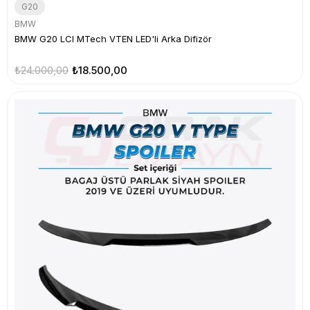
G20
BMW
BMW G20 LCI MTech VTEN LED'li Arka Difizör
₺24.000,00
₺18.500,00