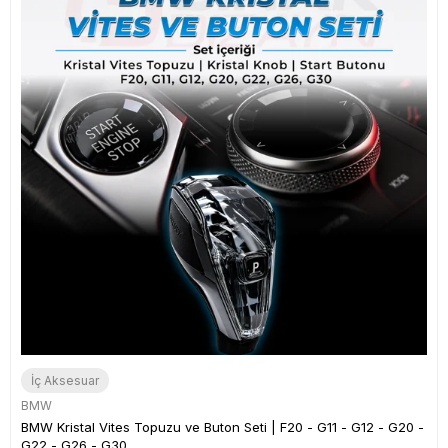
İç Aksesuar
BMW
BMW Kristal Vites Topuzu ve Buton Seti | F20 - G11 - G12 - G20 -
G22 - G26 - G30