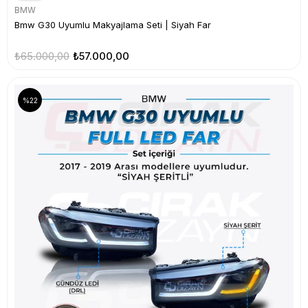
BMW
Bmw G30 Uyumlu Makyajlama Seti | Siyah Far
₺65.000,00
₺57.000,00
%22